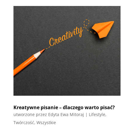
Kreatywne pisanie – dlaczego warto pisać?
utworzone przez
Edyta Ewa Mitoraj
|
Lifestyle
,
Twórczość
,
Wszystkie